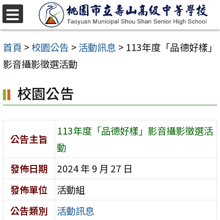
跳
至
選
單
主
首頁
>
校園公告
>
活動訊息
>
113年度「品德好樣」
要
影音攝影徵選活動
內
校園公告
容
區
113年度「品德好樣」影音攝影徵選活
公告主旨
動
發佈日期
2024 年 9 月 27 日
發佈單位
活動組
公告類別
活動訊息