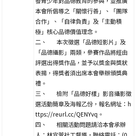
發青少年對品德教育的參與，並推廣
本會所倡導之「關懷行善」、「團隊
合作」、「自律負責」及「主動積
極」核心品德價值理念。
二、 本次徵選「品德短影片」及
「品德攝影」兩類，參賽作品將經由
評選出得獎作品，並予以獎金與獎狀
表揚，得獎者須出席本會舉辦頒獎典
禮。
三、 檢附「品德好樣」影音攝影徵
選活動簡章及海報乙份，報名網址：h
ttps://reurl.cc/QENYvq。
四、 相關活動問題請洽本會承辦
人：林宜萱社工督導，聯絡電話：(0