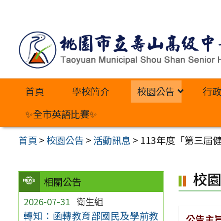
跳
至
主
要
內
首頁
學校簡介
校園公告
行
容
區
✨全市英語比賽✨
首頁
>
校園公告
>
活動訊息
>
113年度「第三屆
校
相關公告
2026-07-31
衛生組
轉知：函轉教育部國民及學前教
公告主