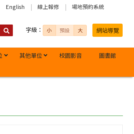
English
線上報修
場地預約系統
字級：
送出
網站導覽
小
預設
大
搜
尋：
位
其他單位
校園影音
圖書館