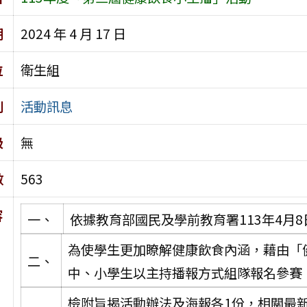
期
2024 年 4 月 17 日
位
衛生組
別
活動訊息
級
無
數
563
容
一、
依據教育部國民及學前教育署113年4月8日
為使學生更加瞭解健康飲食內涵，藉由「
二、
中、小學生以主持播報方式組隊報名參賽
檢附旨揭活動辦法及海報各1份，相關最新資訊，詳