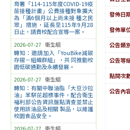
育署「114-115年度COVID-19疫
苗接種計畫」公費接種對象擴大
發佈日
為「滿6個月以上尚未接 種之民
眾」措施，延長至115年9月28
發佈單
日止，請貴校配合宣導一案。
2026-07-27
衛生組
公告類
轉知：邀請加入「YouBike減碳
存摺－組織群組」，共 同推動校
公告等
園低碳通勤及永續發展。
點閱次
2026-07-27
衛生組
轉知：有關中聯油脂「大豆沙拉
公告內
油」苯駢芘超標事件，配合衛生
福利部公告資訊盤點清查並禁止
使用該油品及相關 製品，以維護
校園食品安全。
2026-07-27
衛生組