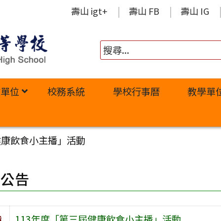
壽山 igt+
壽山 FB
壽山 IG
政單位
校務系統
學校行事曆
教學單
健康飲食小主播」活動
園公告
旨
113年度「第三屆健康飲食小主播」活動