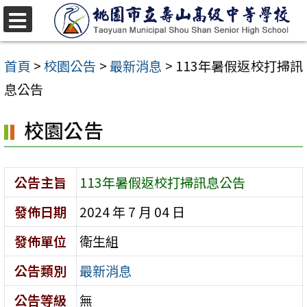
跳
至
選
單
主
首頁
>
校園公告
>
最新消息
>
113年暑假返校打掃訊
要
息公告
內
校園公告
容
區
公告主旨
113年暑假返校打掃訊息公告
發佈日期
2024 年 7 月 04 日
發佈單位
衛生組
公告類別
最新消息
公告等級
無