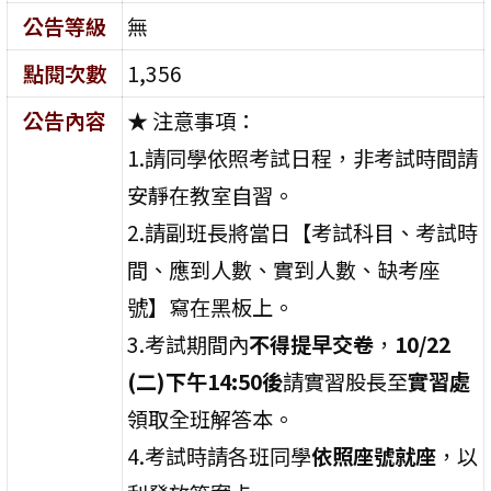
公告等級
無
點閱次數
1,356
公告內容
★ 注意事項：
1.請同學依照考試日程，非考試時間請
安靜在教室自習。
2.請副班長將當日【考試科目、考試時
間、應到人數、實到人數、缺考座
號】寫在黑板上。
3.考試期間內
不得提早交卷
，
10/22
(二)下午14:50後
請實習股長至
實習處
領取全班解答本。
4.考試時請各班同學
依照座號就座
，以