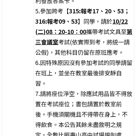
利發放答案卡。
5.參加跨考【
315:報考17、20、53；
316:報考09、53
】同學，請於
10/22
(二)08：20-10：00
攜帶考試文具至
第
三會議室
考試(依實際到考，將統一請
公假)，其他科目仍留在原班應考。
6.因特殊原因沒有參加考試的同學請留
在班上，並坐在教室最後排安靜自
習。
7.請將座位淨空，除應試用品皆不得放
置在考試座位；書包請置於教室前
後。手機須關機且不得帶在身上，不
得飲食。本公告其餘未盡敘明之規
定，全數比照壽山高中試場規則處