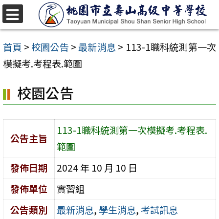
跳
至
選
單
主
首頁
>
校園公告
>
最新消息
>
113-1職科統測第一次
要
模擬考.考程表.範圍
內
校園公告
容
區
113-1職科統測第一次模擬考.考程表.
公告主旨
範圍
發佈日期
2024 年 10 月 10 日
發佈單位
實習組
公告類別
最新消息
,
學生消息
,
考試訊息