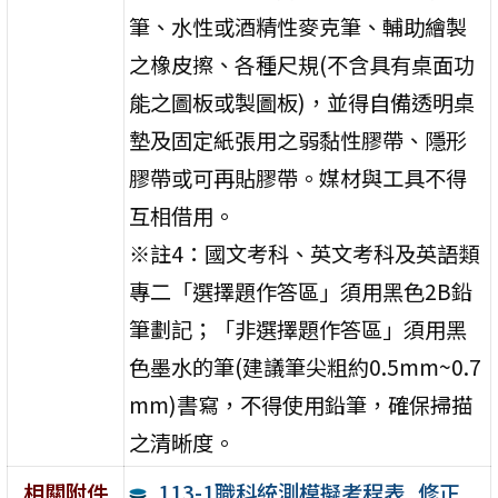
筆、水性或酒精性麥克筆、輔助繪製
之橡皮擦、各種尺規(不含具有桌面功
能之圖板或製圖板)，並得自備透明桌
墊及固定紙張用之弱黏性膠帶、隱形
膠帶或可再貼膠帶。媒材與工具不得
互相借用。
※註4：國文考科、英文考科及英語類
專二「選擇題作答區」須用黑色2B鉛
筆劃記；「非選擇題作答區」須用黑
色墨水的筆(建議筆尖粗約0.5mm~0.7
mm)書寫，不得使用鉛筆，確保掃描
之清晰度。
113-1職科統測模擬考程表_修正
相關附件