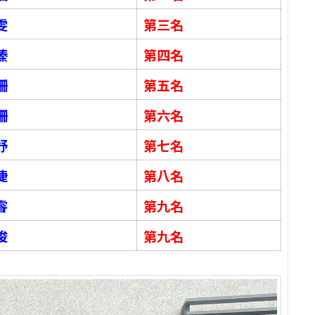
雯
第三名
榛
第四名
珊
第五名
珊
第六名
妤
第七名
婕
第八名
睿
第九名
俊
第九名