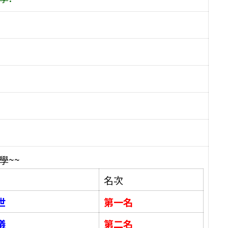
學~~
名次
世
第一名
儀
第二名