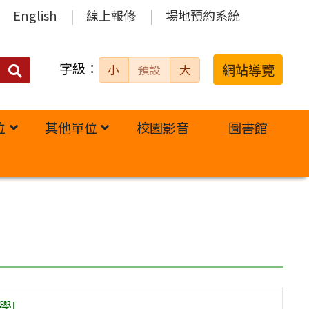
English
線上報修
場地預約系統
字級：
送出
網站導覽
小
預設
大
搜
尋：
位
其他單位
校園影音
圖書館
學!