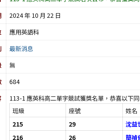
期
2024 年 10 月 22 日
位
應用英語科
別
最新消息
級
無
數
684
容
113-1 應英科高二單字競試獲獎名單，恭喜以下同
班級
座號
姓名
215
29
沈益
216
26
簡禎