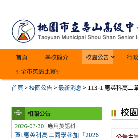
跳
至
主
要
內
首頁
學校簡介
校園公告
行
容
區
✨全市英語比賽✨
首頁
>
校園公告
>
最新消息
>
113-1 應英科
校
相關公告
2026-07-30
應用英語科
賀!應英科高二同學參加「2026
公告主