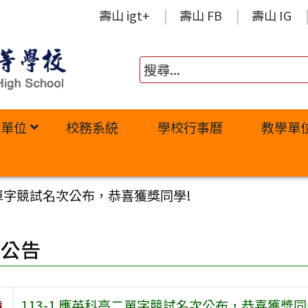
壽山 igt+
壽山 FB
壽山 IG
政單位
校務系統
學校行事曆
教學單
高二單字競試名次公布，恭喜獲獎同學!
園公告
旨
113-1 應英科高二單字競試名次公布，恭喜獲獎同