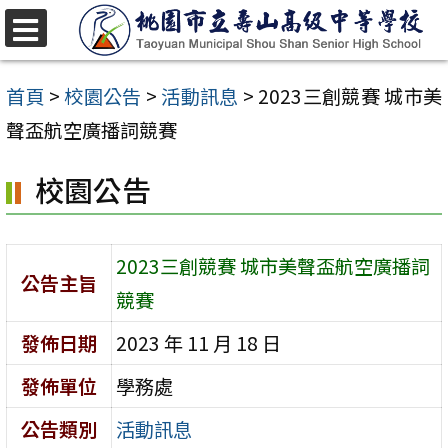
跳
至
選
單
主
首頁
>
校園公告
>
活動訊息
>
2023三創競賽 城市美
要
聲盃航空廣播詞競賽
內
校園公告
容
區
2023三創競賽 城市美聲盃航空廣播詞
公告主旨
競賽
發佈日期
2023 年 11 月 18 日
發佈單位
學務處
公告類別
活動訊息