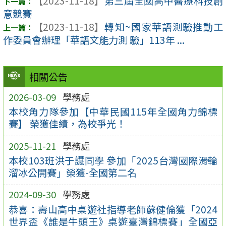
【2023-11-18】
第三屆全國高中醫療科技創
意競賽
【2023-11-18】
轉知~國家華語測驗推動工
作委員會辦理「華語文能力測 驗」113年 ...
相關公告
2026-03-09
學務處
本校角力隊參加【中華民國115年全國角力錦標
賽】 榮獲佳績，為校爭光！
2025-11-21
學務處
本校103班洪于譿同學 參加「2025台灣國際滑輪
溜冰公開賽」榮獲-全國第二名
2024-09-30
學務處
恭喜：壽山高中桌遊社指導老師蘇健倫獲「2024
世界盃《誰是牛頭王》桌遊臺灣錦標賽」全國亞