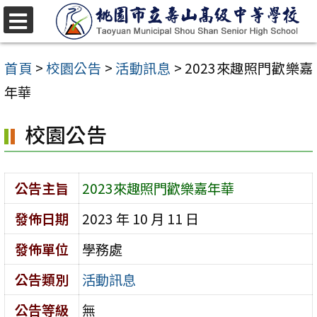
跳
至
選
單
主
首頁
>
校園公告
>
活動訊息
>
2023來趣照門歡樂嘉
要
年華
內
校園公告
容
區
公告主旨
2023來趣照門歡樂嘉年華
發佈日期
2023 年 10 月 11 日
發佈單位
學務處
公告類別
活動訊息
公告等級
無