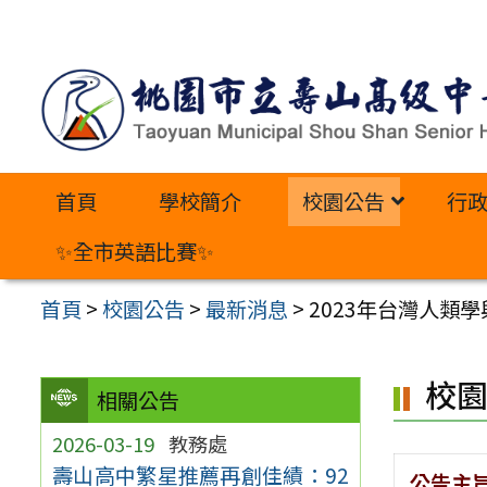
跳
至
主
要
內
首頁
學校簡介
校園公告
行
容
區
✨全市英語比賽✨
首頁
>
校園公告
>
最新消息
>
2023年台灣人類
校
相關公告
2026-03-19
教務處
壽山高中繁星推薦再創佳績：92
公告主