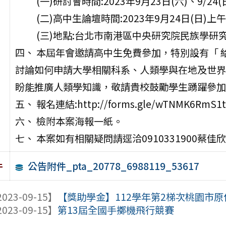
(一)研討會時間:2023年9月23日(六)、9/24(
(二)高中生論壇時間:2023年9月24日(日)上午9:0
(三)地點:台北市南港區中央研究院民族學研
四、 本屆年會邀請高中生免費參加，特別設有「
討論如何申請大學相關科系、人類學與在地及世界
盼能推廣人類學知識，敬請貴校鼓勵學生踴躍參加
五、 報名連結:http://forms.gle/wTNMK6RmS1t
六、 檢附本案海報一紙。
七、 本案如有相關疑問請逕洽0910331900蔡佳欣，電子
公告附件_pta_20778_6988119_53617
件
023-09-15】
【獎助學金】112學年第2梯次桃園市原住
023-09-15】
第13屆全國手擲機飛行競賽