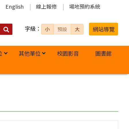
English
線上報修
場地預約系統
字級：
送出
網站導覽
小
預設
大
搜
尋：
位
其他單位
校園影音
圖書館