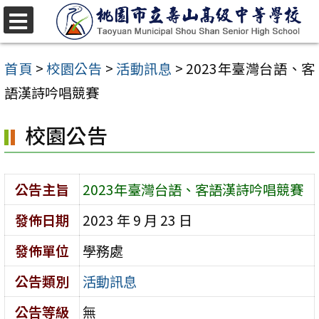
跳
至
選
單
主
首頁
>
校園公告
>
活動訊息
>
2023年臺灣台語、客
要
語漢詩吟唱競賽
內
校園公告
容
區
公告主旨
2023年臺灣台語、客語漢詩吟唱競賽
發佈日期
2023 年 9 月 23 日
發佈單位
學務處
公告類別
活動訊息
公告等級
無