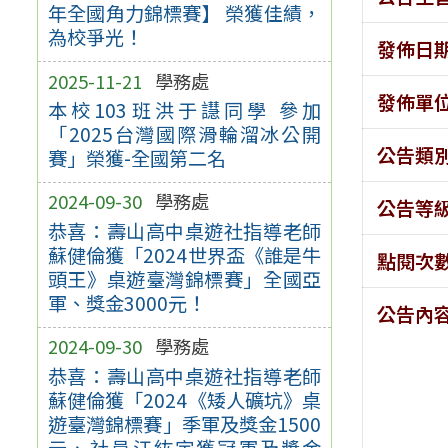
年全國角力錦標賽】 榮獲佳績，
為校爭光！
發佈日
2025-11-21
學務處
發佈單
本校103班洪于譿同學 參加
「2025台灣國際滑輪溜冰公開
公告類
賽」榮獲-全國第二名
2024-09-30
學務處
公告等
恭喜：壽山高中桌遊社指導老師
蘇健倫獲「2024世界盃《誰是牛
點閱次
頭王》桌遊臺灣錦標賽」全國亞
軍、獎金3000元！
公告內
2024-09-30
學務處
恭喜：壽山高中桌遊社指導老師
蘇健倫獲「2024《矮人礦坑》桌
遊臺灣錦標賽」季軍及獎金1500
元、社員江紘宇獲冠軍及獎金