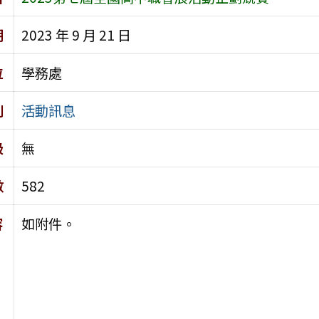
期
2023 年 9 月 21 日
位
學務處
別
活動訊息
級
無
數
582
容
如附件。