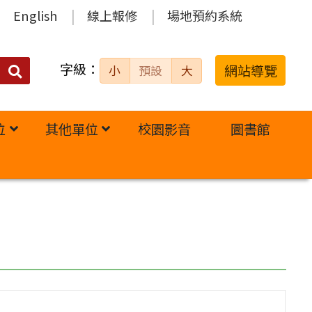
English
線上報修
場地預約系統
字級：
送出
網站導覽
小
預設
大
搜
尋：
位
其他單位
校園影音
圖書館