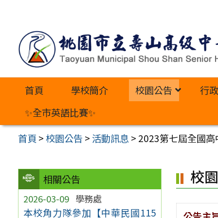
跳
至
主
要
內
首頁
學校簡介
校園公告
行
容
區
✨全市英語比賽✨
首頁
>
校園公告
>
活動訊息
>
2023第七屆全國
校
相關公告
2026-03-09
學務處
本校角力隊參加【中華民國115
公告主