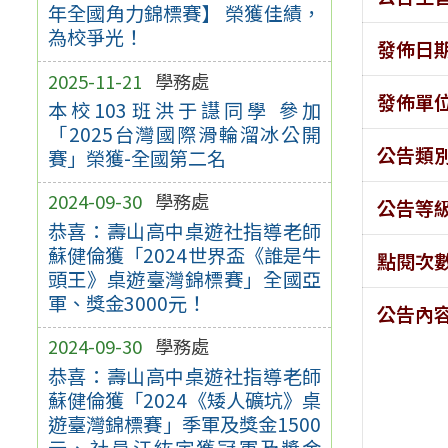
年全國角力錦標賽】 榮獲佳績，
為校爭光！
發佈日
2025-11-21
學務處
發佈單
本校103班洪于譿同學 參加
「2025台灣國際滑輪溜冰公開
公告類
賽」榮獲-全國第二名
2024-09-30
學務處
公告等
恭喜：壽山高中桌遊社指導老師
蘇健倫獲「2024世界盃《誰是牛
點閱次
頭王》桌遊臺灣錦標賽」全國亞
軍、獎金3000元！
公告內
2024-09-30
學務處
恭喜：壽山高中桌遊社指導老師
蘇健倫獲「2024《矮人礦坑》桌
遊臺灣錦標賽」季軍及獎金1500
元、社員江紘宇獲冠軍及獎金