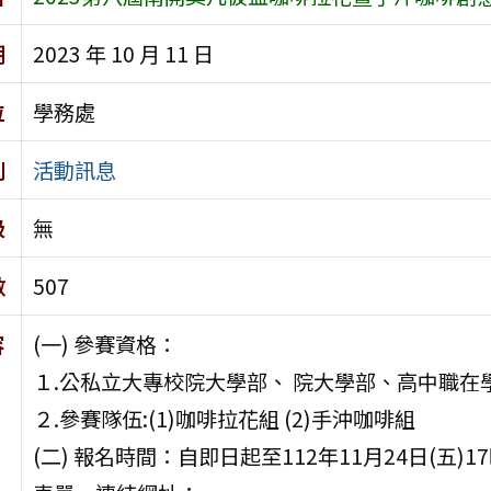
期
2023 年 10 月 11 日
位
學務處
別
活動訊息
級
無
數
507
容
(一) 參賽資格：
１.公私立大專校院大學部、 院大學部、高中職在
２.參賽隊伍:(1)咖啡拉花組 (2)手沖咖啡組
(二) 報名時間：自即日起至112年11月24日(五)