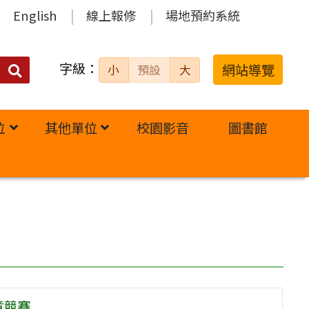
English
線上報修
場地預約系統
字級：
送出
網站導覽
小
預設
大
搜
尋：
位
其他單位
校園影音
圖書館
意競賽