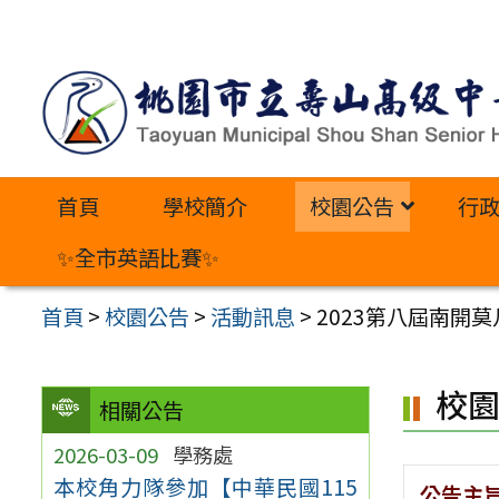
跳
至
主
要
內
首頁
學校簡介
校園公告
行
容
區
✨全市英語比賽✨
首頁
>
校園公告
>
活動訊息
>
2023第八屆南開
校
相關公告
2026-03-09
學務處
本校角力隊參加【中華民國115
公告主