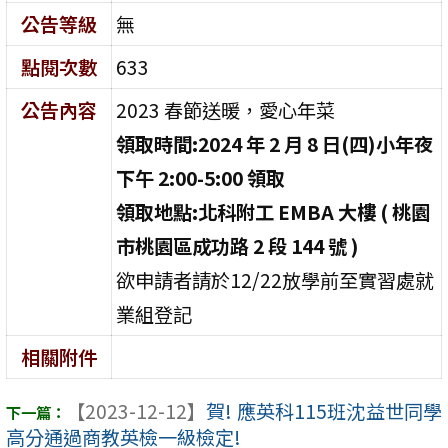
公告等級
無
點閱次數
633
公告內容
2023 春節送暖，愛心年菜
領取時間:2024 年 2 月 8 日(四)小年夜
下午 2:00-5:00 領取
領取地點:北科附工
EMBA
大樓 ( 桃園
市桃園區成功路
2
段
144
號 )
欲申請者請於12/22放學前至實習處就
業組登記
相關附件
【2023-12-12】
賀! 應英科115班沈益世同學
高分通過商教英檢一級檢定!