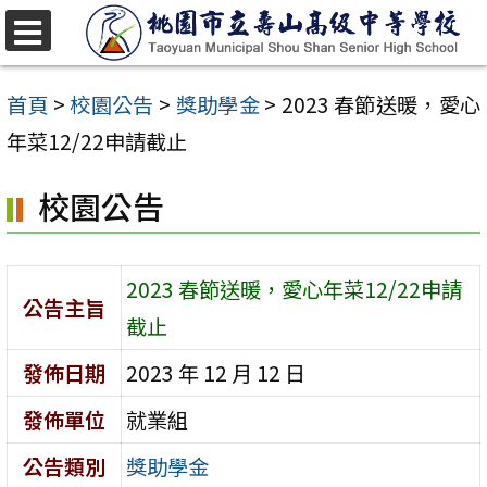
跳
至
選
單
主
首頁
>
校園公告
>
獎助學金
>
2023 春節送暖，愛心
要
年菜12/22申請截止
內
校園公告
容
區
2023 春節送暖，愛心年菜12/22申請
公告主旨
截止
發佈日期
2023 年 12 月 12 日
發佈單位
就業組
公告類別
獎助學金