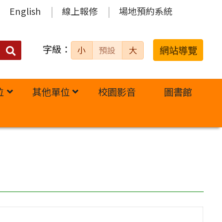
English
線上報修
場地預約系統
字級：
送出
網站導覽
小
預設
大
搜
尋：
位
其他單位
校園影音
圖書館