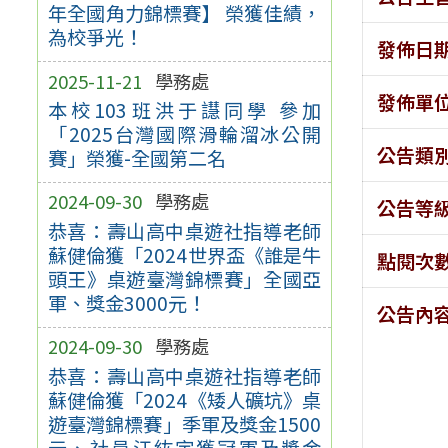
年全國角力錦標賽】 榮獲佳績，
為校爭光！
發佈日
2025-11-21
學務處
發佈單
本校103班洪于譿同學 參加
「2025台灣國際滑輪溜冰公開
公告類
賽」榮獲-全國第二名
2024-09-30
學務處
公告等
恭喜：壽山高中桌遊社指導老師
蘇健倫獲「2024世界盃《誰是牛
點閱次
頭王》桌遊臺灣錦標賽」全國亞
軍、獎金3000元！
公告內
2024-09-30
學務處
恭喜：壽山高中桌遊社指導老師
蘇健倫獲「2024《矮人礦坑》桌
遊臺灣錦標賽」季軍及獎金1500
元、社員江紘宇獲冠軍及獎金