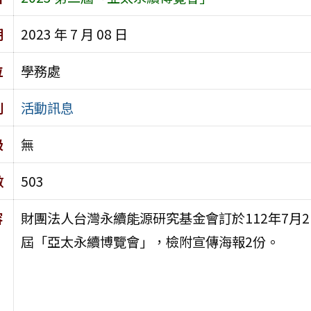
期
2023 年 7 月 08 日
位
學務處
別
活動訊息
級
無
數
503
容
財團法人台灣永續能源研究基金會訂於112年7月21-
屆「亞太永續博覽會」，檢附宣傳海報2份。