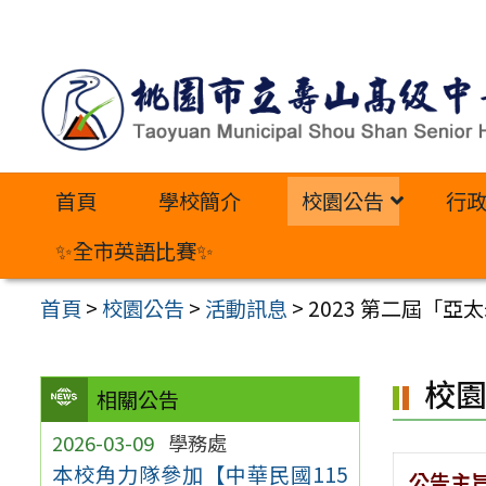
跳
至
主
要
內
首頁
學校簡介
校園公告
行
容
區
✨全市英語比賽✨
首頁
>
校園公告
>
活動訊息
>
2023 第二屆「亞
校
相關公告
2026-03-09
學務處
本校角力隊參加【中華民國115
公告主