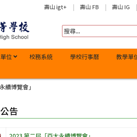
壽山 igt+
壽山 FB
壽山 IG
政單位
校務系統
學校行事曆
教學單
太永續博覽會」
園公告
旨
2023 第二屆「亞太永續博覽會」