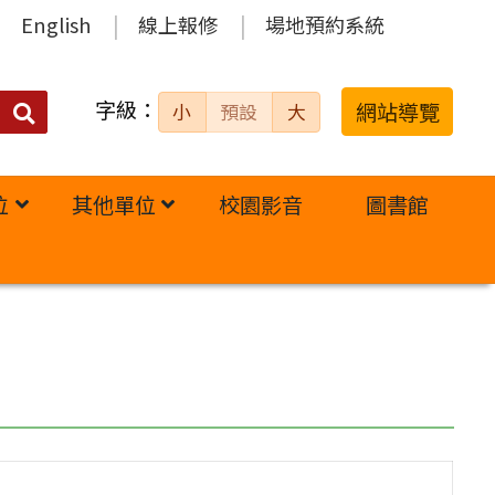
English
線上報修
場地預約系統
字級：
送出
網站導覽
小
預設
大
搜
尋：
位
其他單位
校園影音
圖書館