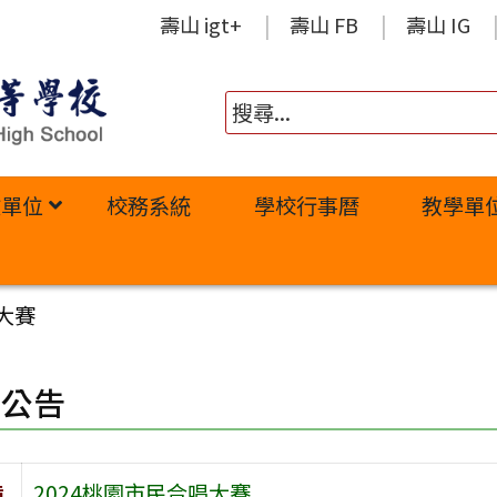
壽山 igt+
壽山 FB
壽山 IG
政單位
校務系統
學校行事曆
教學單
大賽
園公告
旨
2024桃園市民合唱大賽