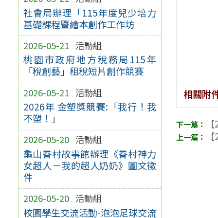
社會局辦理「115年度兒少培力
基礎課程暨繪本創作工作坊
2026-05-21
活動組
桃園市政府地方稅務局115年
「稅創藝」租稅短片創作競賽
2026-05-21
活動組
相關附
2026年 金塑獎競賽:「我行！我
不塑！」
【2
【2
2026-05-20
活動組
龜山眷村故事館辦理《眷村神力
女超人－我的超人奶奶》圖文徵
件
2026-05-20
活動組
校園學生交流活動-泡泡足球交流