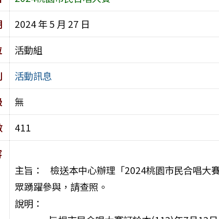
期
2024 年 5 月 27 日
位
活動組
別
活動訊息
級
無
數
411
容
主旨： 檢送本中心辦理「2024桃園市民合唱
眾踴躍參與，請查照。
說明：