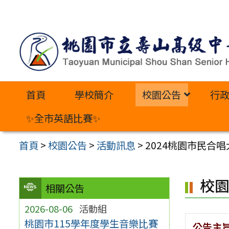
跳
至
主
要
內
首頁
學校簡介
校園公告
行
容
區
✨全市英語比賽✨
首頁
>
校園公告
>
活動訊息
>
2024桃園市民合唱
校
相關公告
2026-08-06
活動組
桃園市115學年度學生音樂比賽
公告主