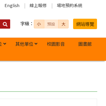
English
線上報修
場地預約系統
字級：
送出
網站導覽
小
預設
大
搜
尋：
位
其他單位
校園影音
圖書館