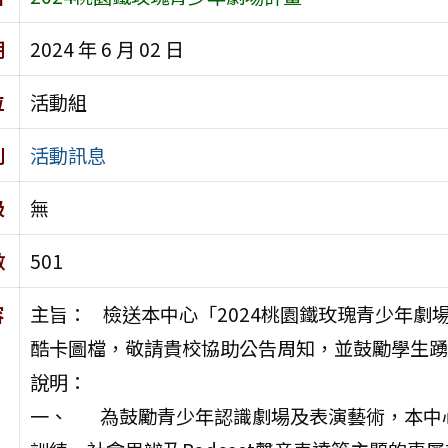
期
2024 年 6 月 02 日
位
活動組
別
活動訊息
級
無
數
501
容
主旨： 檢送本中心「2024桃園鐵玫瑰青少年劇
酷卡圖檔，敬請貴校協助公告周知，並鼓勵學生踴
說明：
一、 為鼓勵青少年認識劇場及表演藝術，本中心