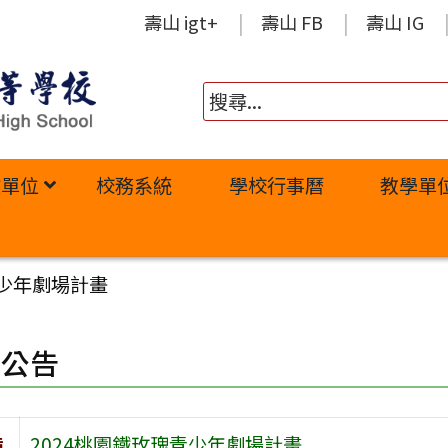
壽山 igt+
壽山 FB
壽山 IG
政單位
校務系統
學校行事曆
教學單
青少年劇場計畫
園公告
旨
2024桃園鐵玫瑰青少年劇場計畫