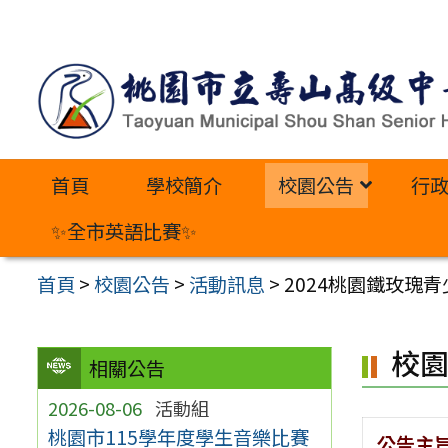
跳
至
主
要
內
首頁
學校簡介
校園公告
行
容
區
✨全市英語比賽✨
首頁
>
校園公告
>
活動訊息
>
2024桃園鐵玫瑰
校
相關公告
2026-08-06
活動組
桃園市115學年度學生音樂比賽
公告主