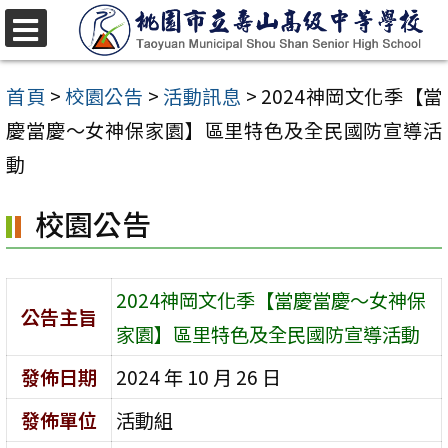
跳
至
選
單
主
首頁
>
校園公告
>
活動訊息
>
2024神岡文化季【當
要
慶當慶～女神保家園】區里特色及全民國防宣導活
內
動
容
校園公告
區
2024神岡文化季【當慶當慶～女神保
公告主旨
家園】區里特色及全民國防宣導活動
發佈日期
2024 年 10 月 26 日
發佈單位
活動組