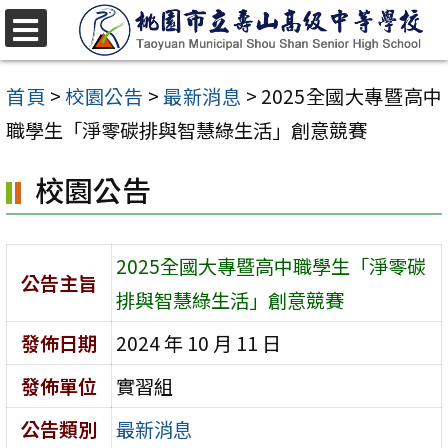
跳
至
選
單
主
首頁
>
校園公告
>
最新消息
>
2025全國大專暨高中
要
職學生「淨零碳排與智慧綠生活」創意競賽
內
校園公告
容
區
2025全國大專暨高中職學生「淨零碳
公告主旨
排與智慧綠生活」創意競賽
發佈日期
2024 年 10 月 11 日
發佈單位
實習組
公告類別
最新消息