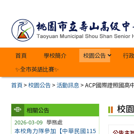
跳
至
主
要
內
首頁
學校簡介
校園公告
行
容
區
✨全市英語比賽✨
首頁
>
校園公告
>
活動訊息
>
ACP國際證照國高中營- 
校
相關公告
2026-03-09
學務處
本校角力隊參加【中華民國115
公告主