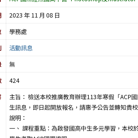
期
2023 年 11 月 08 日
位
學務處
別
活動訊息
級
無
數
424
容
主旨： 檢送本校推廣教育辦理113年寒假「ACP國際證照國
生訊息，即日起開放報名，請惠予公告並轉知貴校
說明：
一、 課程重點：為啟發國高中生多元學習，本校於