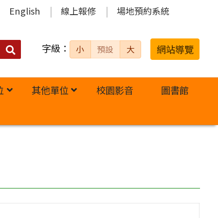
English
線上報修
場地預約系統
字級：
送出
網站導覽
小
預設
大
搜
尋：
位
其他單位
校園影音
圖書館