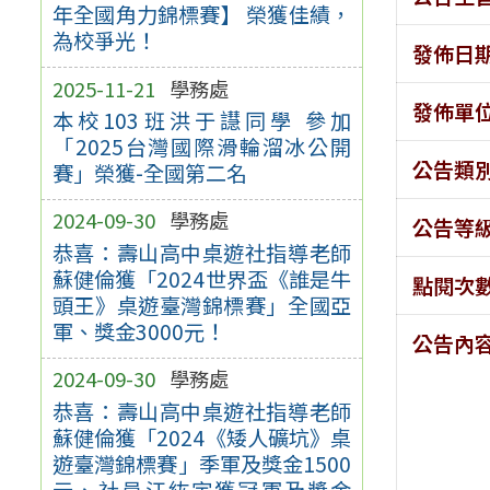
年全國角力錦標賽】 榮獲佳績，
為校爭光！
發佈日
2025-11-21
學務處
發佈單
本校103班洪于譿同學 參加
「2025台灣國際滑輪溜冰公開
公告類
賽」榮獲-全國第二名
2024-09-30
學務處
公告等
恭喜：壽山高中桌遊社指導老師
蘇健倫獲「2024世界盃《誰是牛
點閱次
頭王》桌遊臺灣錦標賽」全國亞
軍、獎金3000元！
公告內
2024-09-30
學務處
恭喜：壽山高中桌遊社指導老師
蘇健倫獲「2024《矮人礦坑》桌
遊臺灣錦標賽」季軍及獎金1500
元、社員江紘宇獲冠軍及獎金