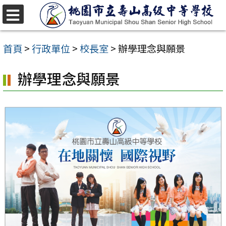
跳
至
選
單
主
首頁
>
行政單位
>
校長室
>
辦學理念與願景
要
辦學理念與願景
內
容
區