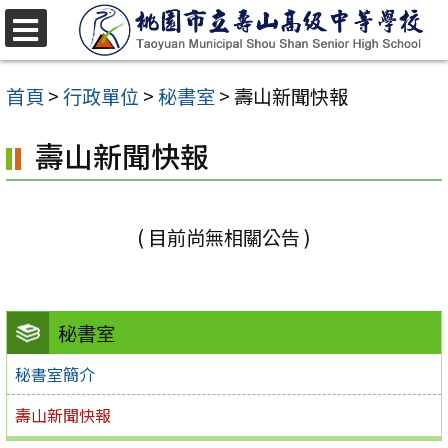
跳
至
選
單
主
首頁
>
行政單位
>
秘書室
>
壽山新聞快報
要
壽山新聞快報
內
容
區
( 目前尚無相關公告 )
秘書室
秘書室簡介
壽山新聞快報