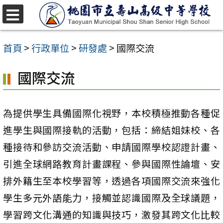
跳
至
選
單
主
首頁
>
行政單位
>
研發處
>
國際交流
要
國際交流
內
容
區
為提供學生具備國際化視野，本校積極推動各種促
進學生與國際接軌的活動，包括：締結姐妹校、各
種接待和參訪交流活動、申請國際學校認證計畫、
引進全球網路教育計畫課程、參與國際性論壇、安
排外籍生至本校學習等，透過各項國際交流來強化
學生多元外語能力，接觸並認識國際及全球議題，
學習跨文化溝通的知識與技巧，激發其跨文化比較