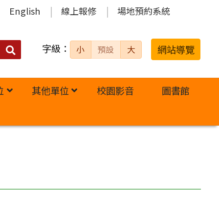
English
線上報修
場地預約系統
字級：
送出
網站導覽
小
預設
大
搜
尋：
位
其他單位
校園影音
圖書館