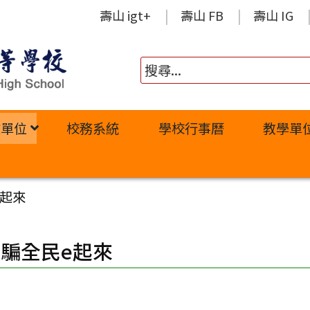
壽山 igt+
壽山 FB
壽山 IG
政單位
校務系統
學校行事曆
教學單
e起來
騙全民e起來