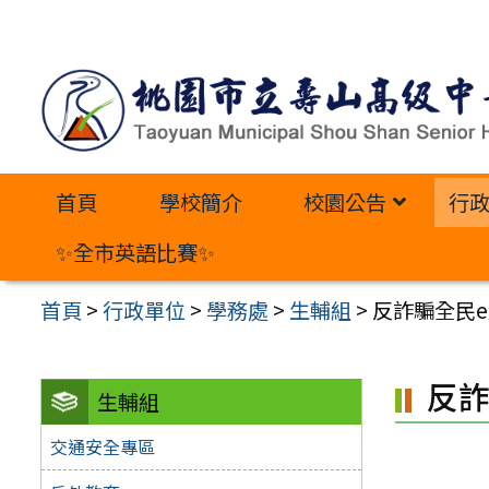
跳
至
主
要
內
首頁
學校簡介
校園公告
行
容
區
✨全市英語比賽✨
首頁
>
行政單位
>
學務處
>
生輔組
>
反詐騙全民
反詐
生輔組
交通安全專區