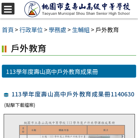
跳
至
選
單
主
首頁
>
行政單位
>
學務處
>
生輔組
>
戶外教育
要
戶外教育
內
容
區
113學年度壽山高中戶外教育成果冊
113學年度壽山高中戶外教育成果冊1140630
(點擊下載檔案)