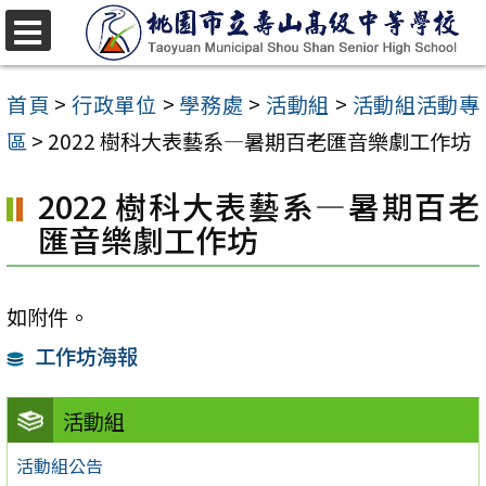
跳
至
選
單
主
首頁
>
行政單位
>
學務處
>
活動組
>
活動組活動專
要
區
>
2022 樹科大表藝系—暑期百老匯音樂劇工作坊
內
2022 樹科大表藝系—暑期百老
容
匯音樂劇工作坊
區
如附件。
工作坊海報
活動組
活動組公告