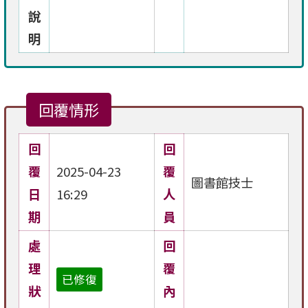
說
明
回覆情形
回
回
覆
2025-04-23
覆
圖書館技士
日
16:29
人
期
員
處
回
理
覆
已修復
狀
內