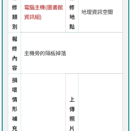
修
電腦主機(圖書館
修
地理資訊空間
類
資訊組)
地
別
點
報
修
主機旁的隔板掉落
內
容
損
壞
情
上
形
傳
補
照
充
片