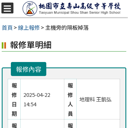
跳
至
選
單
主
首頁
>
線上報修
>
主機旁的隔板掉落
要
報修單明細
內
容
區
報修內容
報
報
修
2025-04-22
修
地理科 王凱弘
日
14:54
人
期
員
報
報