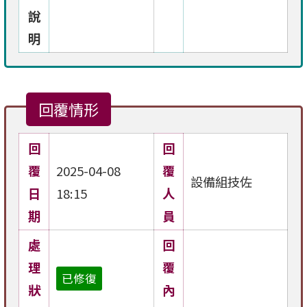
說
明
回覆情形
回
回
覆
2025-04-08
覆
設備組技佐
日
18:15
人
期
員
處
回
理
覆
已修復
狀
內