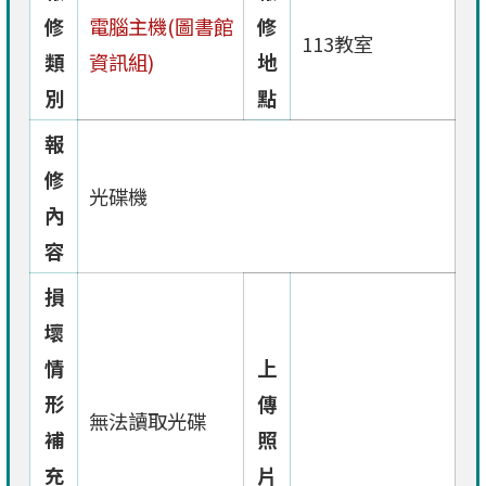
修
電腦主機(圖書館
修
113教室
類
資訊組)
地
別
點
報
修
光碟機
內
容
損
壞
情
上
形
傳
無法讀取光碟
補
照
充
片