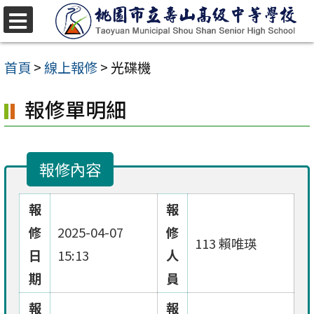
跳
至
選
單
主
首頁
>
線上報修
>
光碟機
要
報修單明細
內
容
區
報修內容
報
報
修
2025-04-07
修
113 賴唯瑛
日
15:13
人
期
員
報
報