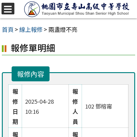
跳
至
選
單
主
首頁
>
線上報修
>
兩盞燈不亮
要
報修單明細
內
容
區
報修內容
報
報
修
2025-04-28
修
102 鄧榕甯
日
10:16
人
期
員
報
報