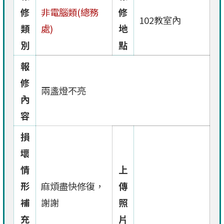
修
非電腦類(總務
修
102教室內
類
處)
地
別
點
報
修
兩盞燈不亮
內
容
損
壞
情
上
形
麻煩盡快修復，
傳
補
謝謝
照
充
片