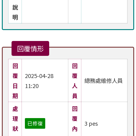
說
明
回覆情形
回
回
覆
2025-04-28
覆
總務處維修人員
日
11:20
人
期
員
處
回
理
覆
3 pes
已修復
狀
內