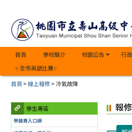
跳
至
主
要
內
首頁
學校簡介
校園公告
行
容
區
✨全市英語比賽✨
首頁
>
線上報修
>
冷氣故障
報
學生專區
學雜費入口網