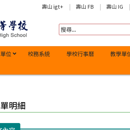
壽山 igt+
壽山 FB
壽山 IG
政單位
校務系統
學校行事曆
教學單
修單明細