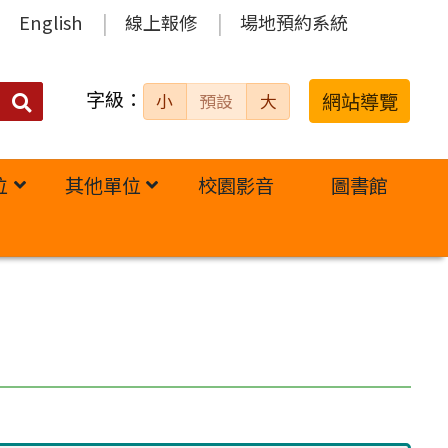
English
線上報修
場地預約系統
字級：
送出
網站導覽
小
預設
大
搜
尋：
位
其他單位
校園影音
圖書館