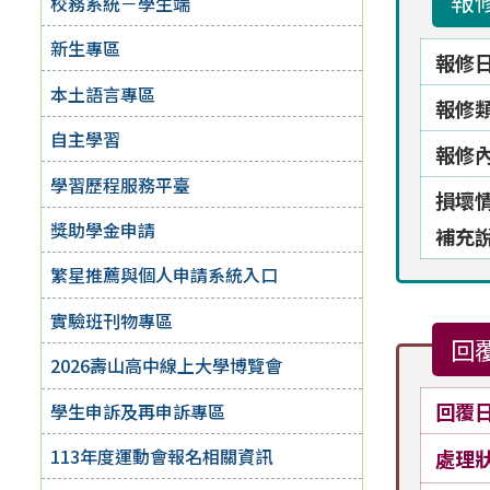
報
校務系統－學生端
新生專區
報修
本土語言專區
報修
自主學習
報修
學習歷程服務平臺
損壞
獎助學金申請
補充
繁星推薦與個人申請系統入口
實驗班刊物專區
回
2026壽山高中線上大學博覽會
回覆
學生申訴及再申訴專區
113年度運動會報名相關資訊
處理