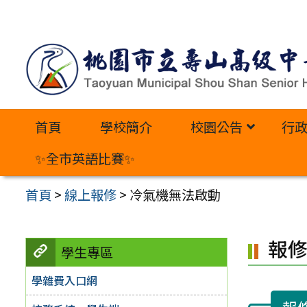
跳
至
主
要
內
首頁
學校簡介
校園公告
行
容
區
✨全市英語比賽✨
首頁
>
線上報修
>
冷氣機無法啟動
報
學生專區
學雜費入口網