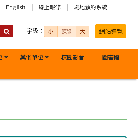
English
線上報修
場地預約系統
字級：
送出
網站導覽
小
預設
大
搜
尋：
位
其他單位
校園影音
圖書館