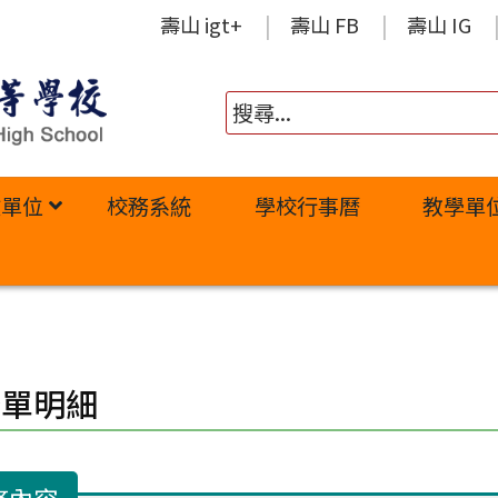
壽山 igt+
壽山 FB
壽山 IG
政單位
校務系統
學校行事曆
教學單
修單明細