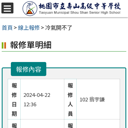
跳
至
選
單
主
首頁
>
線上報修
>
冷氣開不了
要
報修單明細
內
容
區
報修內容
報
報
修
2024-04-22
修
102 翁宇謙
日
12:36
人
期
員
報
報