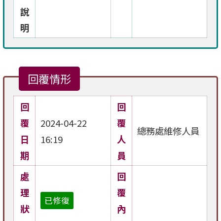
說
明
回覆情形
回
回
覆
2024-04-22
覆
總務處維修人員
日
16:19
人
期
員
處
回
理
覆
已修復
狀
內