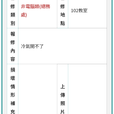
修
非電腦類(總務
修
102教室
類
處)
地
別
點
報
修
冷氣開不了
內
容
損
壞
情
上
形
傳
補
照
充
片