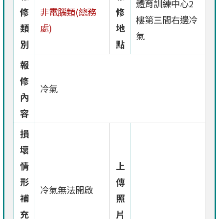
體育訓練中心2
修
非電腦類(總務
修
樓第三間右邊冷
類
處)
地
氣
別
點
報
修
冷氣
內
容
損
壞
情
上
形
傳
冷氣無法開啟
補
照
充
片