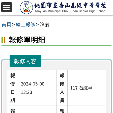
跳
至
選
單
主
首頁
>
線上報修
>
冷氣
要
報修單明細
內
容
區
報修內容
報
報
修
2024-05-08
修
117 石紘聿
日
12:28
人
期
員
報
報