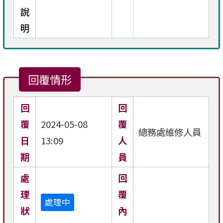
說
明
回覆情形
回
回
覆
2024-05-08
覆
總務處維修人員
日
13:09
人
期
員
處
回
理
覆
處理中
狀
內