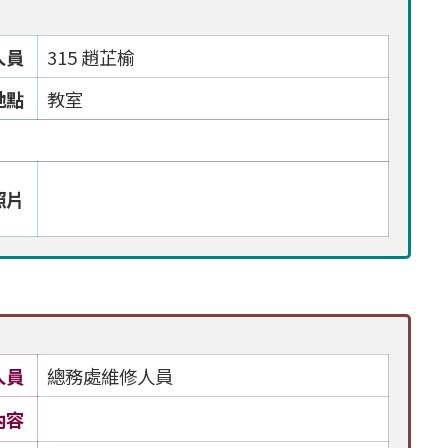
人員
315 趙芷榆
地點
教室
照片
人員
總務處維修人員
內容