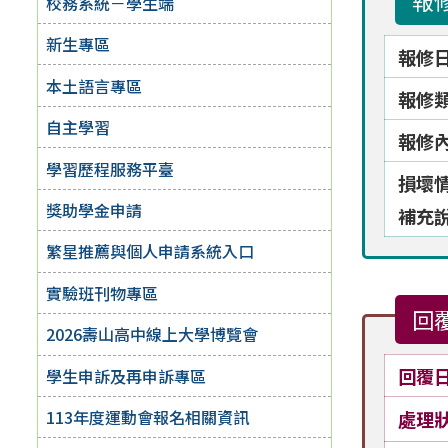
報
校務系統－學生端
新生專區
報修
本土語言專區
報修
自主學習
報修
學習歷程服務平臺
損壞
獎助學金申請
補充
繁星推薦與個人申請系統入口
實驗班刊物專區
回
2026壽山高中線上大學博覽會
回覆
學生申訴及再申訴專區
113年度運動會報名相關資訊
處理