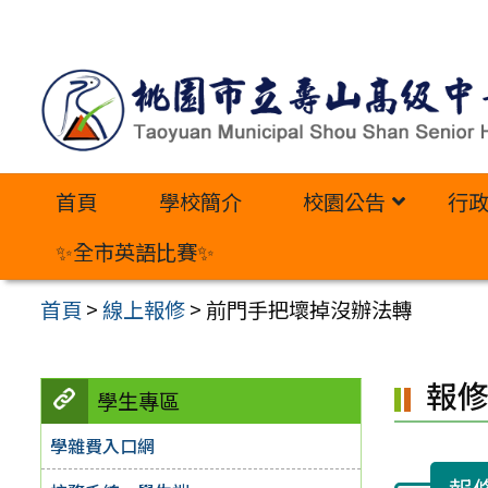
跳
至
主
要
內
首頁
學校簡介
校園公告
行
容
區
✨全市英語比賽✨
首頁
>
線上報修
>
前門手把壞掉沒辦法轉
報
學生專區
學雜費入口網