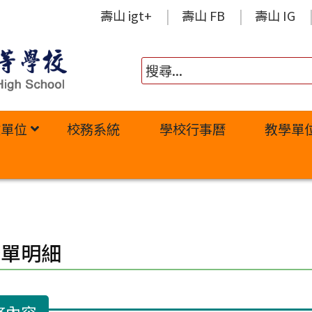
壽山 igt+
壽山 FB
壽山 IG
政單位
校務系統
學校行事曆
教學單
修單明細