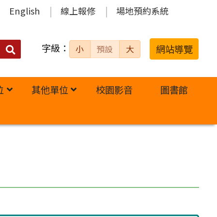
English
線上報修
場地預約系統
字級：
送出
網站導覽
小
預設
大
搜
尋：
位
其他單位
校園影音
圖書館