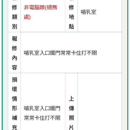
修
非電腦類(總務
修
哺乳室
類
處)
地
別
點
報
修
哺乳室入口鐵門常常卡住打不開
內
容
損
壞
情
上
形
哺乳室入口鐵門
傳
補
常常卡住打不開
照
充
片