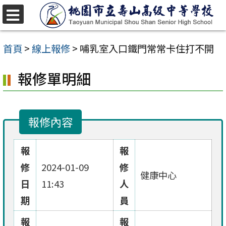
跳
至
選
單
主
首頁
>
線上報修
>
哺乳室入口鐵門常常卡住打不開
要
報修單明細
內
容
區
報修內容
報
報
修
2024-01-09
修
健康中心
日
11:43
人
期
員
報
報