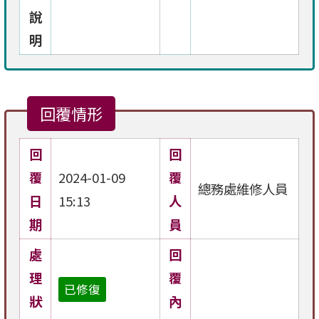
說
明
回覆情形
回
回
覆
2024-01-09
覆
總務處維修人員
日
15:13
人
期
員
處
回
理
覆
已修復
狀
內