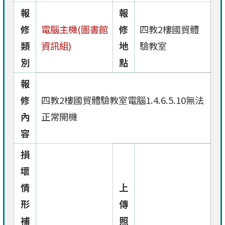
報
報
修
電腦主機(圖書館
修
四教2樓國貿體
類
資訊組)
地
驗教室
別
點
報
修
四教2樓國貿體驗教室電腦1.4.6.5.10無法
內
正常開機
容
損
壞
情
上
形
傳
補
照