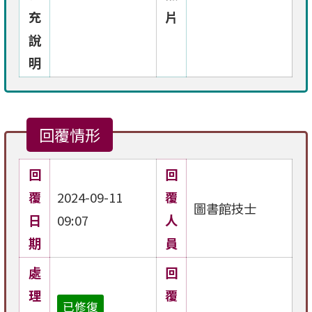
充
片
說
明
回覆情形
回
回
覆
2024-09-11
覆
圖書館技士
日
09:07
人
期
員
處
回
理
覆
已修復