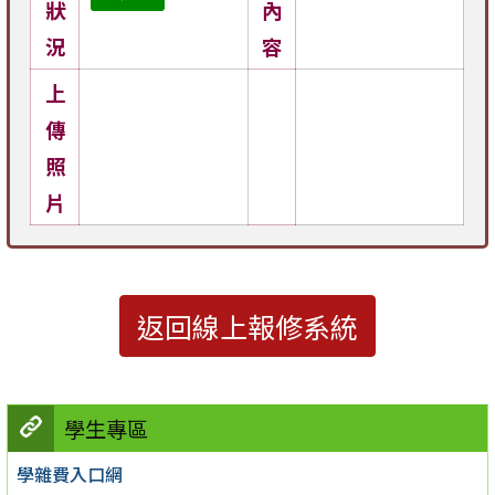
狀
內
況
容
上
傳
照
片
返回線上報修系統
學生專區
學雜費入口網