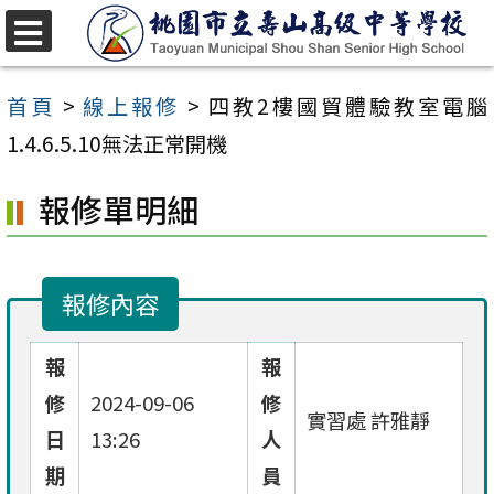
跳
至
選
單
主
首頁
>
線上報修
>
四教2樓國貿體驗教室電腦
要
1.4.6.5.10無法正常開機
內
報修單明細
容
區
報修內容
報
報
修
2024-09-06
修
實習處 許雅靜
日
13:26
人
期
員