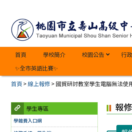
跳
至
主
要
內
首頁
學校簡介
校園公告
行
容
區
✨全市英語比賽✨
首頁
>
線上報修
>
國貿研討教室學生電腦無法使
報
學生專區
學雜費入口網