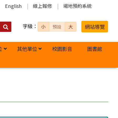
English
線上報修
場地預約系統
字級：
送出
網站導覽
小
預設
大
搜
尋：
位
其他單位
校園影音
圖書館