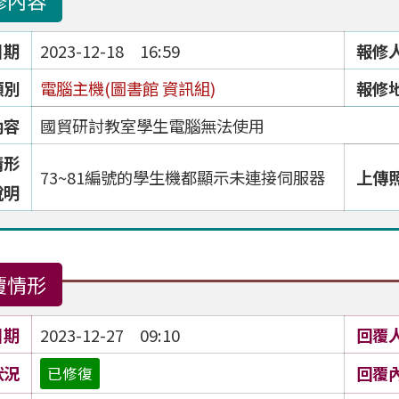
修內容
日期
2023-12-18 16:59
報修
類別
電腦主機(圖書館 資訊組)
報修
內容
國貿研討教室學生電腦無法使用
情形
73~81編號的學生機都顯示未連接伺服器
上傳
說明
覆情形
日期
2023-12-27 09:10
回覆
狀況
回覆
已修復