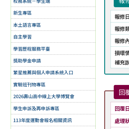
報
校務系統－學生端
新生專區
報修
本土語言專區
報修
自主學習
報修
學習歷程服務平臺
損壞
獎助學金申請
補充
繁星推薦與個人申請系統入口
實驗班刊物專區
回
2026壽山高中線上大學博覽會
回覆
學生申訴及再申訴專區
113年度運動會報名相關資訊
處理