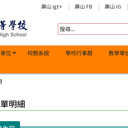
壽山 igt+
壽山 FB
壽山 IG
政單位
校務系統
學校行事曆
教學單
用
修單明細