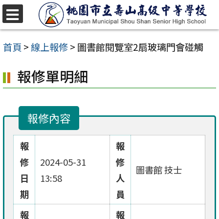
跳
至
選
單
主
首頁
>
線上報修
>
圖書館閱覽室2扇玻璃門會碰觸
要
報修單明細
內
容
區
報修內容
報
報
修
2024-05-31
修
圖書館 技士
日
13:58
人
期
員
報
報