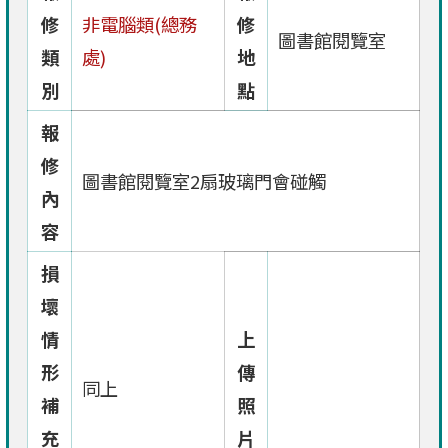
修
非電腦類(總務
修
圖書館閱覽室
類
處)
地
別
點
報
修
圖書館閱覽室2扇玻璃門會碰觸
內
容
損
壞
情
上
形
傳
同上
補
照
充
片