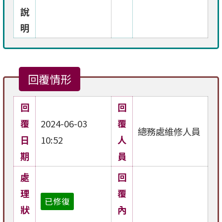
說
明
回覆情形
回
回
覆
2024-06-03
覆
總務處維修人員
日
10:52
人
期
員
處
回
理
覆
已修復
狀
內