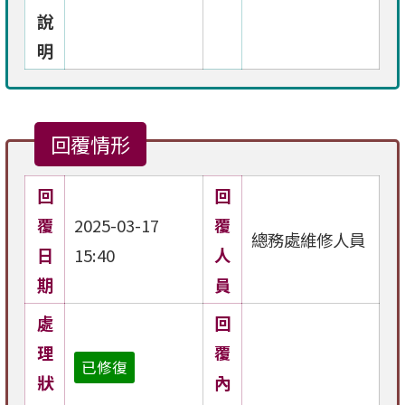
說
明
回覆情形
回
回
覆
2025-03-17
覆
總務處維修人員
日
15:40
人
期
員
處
回
理
覆
已修復
狀
內