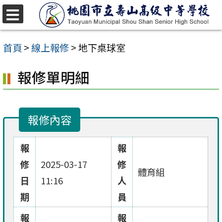
跳
至
選
單
主
首頁
>
線上報修
>
地下桌球室
要
報修單明細
內
容
區
報修內容
報
報
修
2025-03-17
修
體育組
日
11:16
人
期
員
報
報