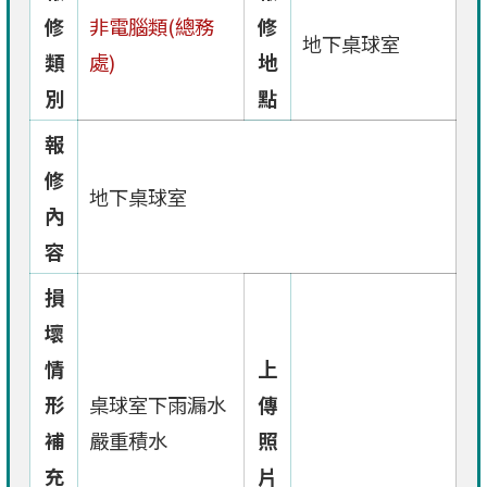
修
非電腦類(總務
修
地下桌球室
類
處)
地
別
點
報
修
地下桌球室
內
容
損
壞
情
上
形
桌球室下雨漏水
傳
補
嚴重積水
照
充
片