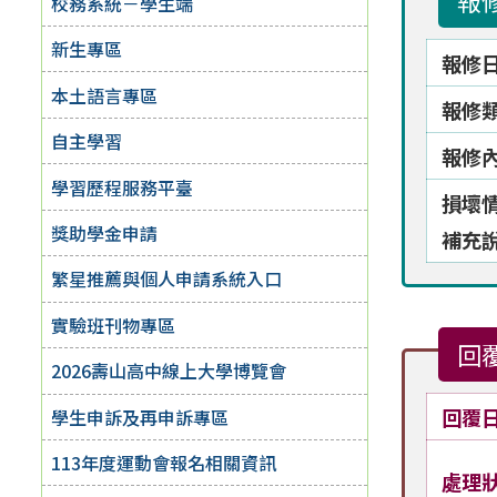
報
校務系統－學生端
新生專區
報修
本土語言專區
報修
自主學習
報修
學習歷程服務平臺
損壞
獎助學金申請
補充
繁星推薦與個人申請系統入口
實驗班刊物專區
回
2026壽山高中線上大學博覽會
回覆
學生申訴及再申訴專區
113年度運動會報名相關資訊
處理