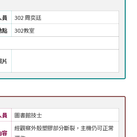
人員
302 周奕廷
地點
302教室
照片
人員
圖書館技士
經觀察外殼塑膠部分斷裂，主機仍可正常
內容