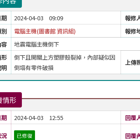
修內容
日期
2024-04-03 09:09
報修
類別
電腦主機(圖書館 資訊組)
報修
內容
地震電腦主機倒下
情形
倒下且開關上方塑膠殼裂掉，內部疑似因
上傳
說明
倒塌有零件破損
覆情形
日期
2024-04-03 12:55
回覆
狀況
回覆
已修復