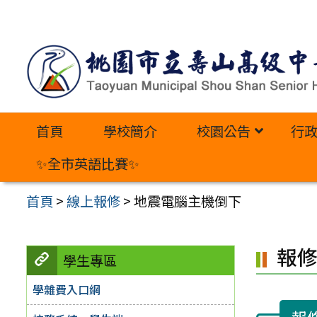
跳
至
主
要
內
首頁
學校簡介
校園公告
行
容
區
✨全市英語比賽✨
首頁
>
線上報修
>
地震電腦主機倒下
報
學生專區
學雜費入口網