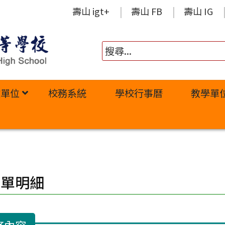
壽山 igt+
壽山 FB
壽山 IG
政單位
校務系統
學校行事曆
教學單
修單明細