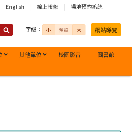
English
線上報修
場地預約系統
字級：
送出
網站導覽
小
預設
大
搜
尋：
位
其他單位
校園影音
圖書館