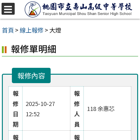
跳
至
選
單
主
首頁
>
線上報修
>
大燈
要
報修單明細
內
容
區
報修內容
報
報
修
2025-10-27
修
118 余惠芯
日
12:52
人
期
員
報
報