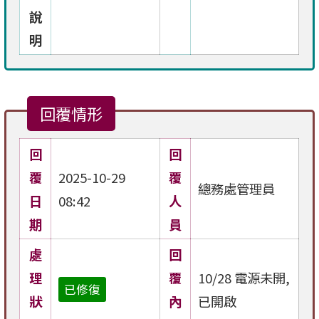
說
明
回覆情形
回
回
覆
2025-10-29
覆
總務處管理員
日
08:42
人
期
員
處
回
理
覆
10/28 電源未開,
已修復
狀
內
已開啟