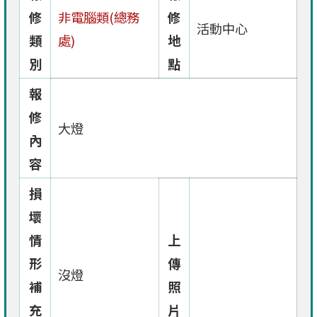
修
非電腦類(總務
修
活動中心
類
處)
地
別
點
報
修
大燈
內
容
損
壞
情
上
形
傳
沒燈
補
照
充
片