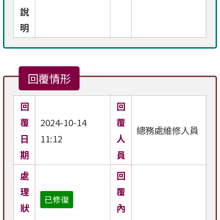
說
明
回覆情形
回
回
覆
2024-10-14
覆
總務處維修人員
日
11:12
人
期
員
處
回
理
覆
已修復
狀
內