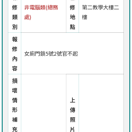
修
非電腦類(總務
修
第二教學大樓二
類
處)
地
樓
別
點
報
修
女廁門鎖5號2號官不起
內
容
損
壞
情
上
形
傳
補
照
充
片