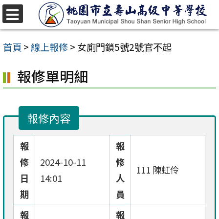
跳
至
選
單
主
首頁
>
線上報修
>
女廁門鎖5號2號官不起
要
報修單明細
內
容
區
報修內容
報
報
修
2024-10-11
修
111 陳虹伶
日
14:01
人
期
員
報
報