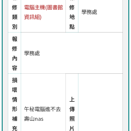
修
電腦主機(圖書館
修
學務處
類
資訊組)
地
別
點
報
修
學務處
內
容
損
壞
情
上
形
午秘電腦進不去
傳
補
壽山nas
照
充
片