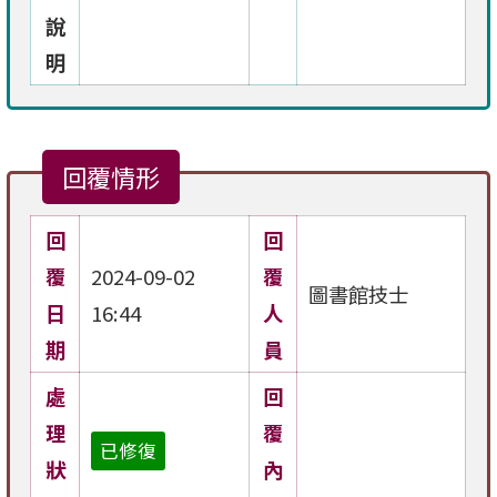
說
明
回覆情形
回
回
覆
2024-09-02
覆
圖書館技士
日
16:44
人
期
員
處
回
理
覆
已修復
狀
內