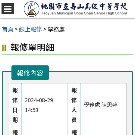
跳
至
選
單
主
首頁
>
線上報修
>
學務處
要
報修單明細
內
容
區
報修內容
報
報
修
2024-08-29
修
學務處 陳思婷
日
14:58
人
期
員
報
報