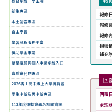
報
校務系統－學生端
新生專區
報修
本土語言專區
報修
自主學習
報修
學習歷程服務平臺
損壞
獎助學金申請
補充
繁星推薦與個人申請系統入口
實驗班刊物專區
回
2026壽山高中線上大學博覽會
回覆
學生申訴及再申訴專區
113年度運動會報名相關資訊
處理