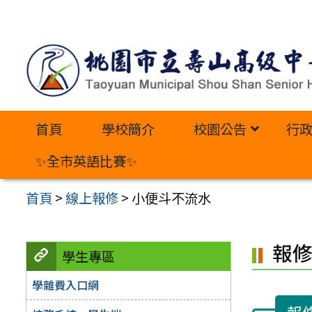
跳
至
主
要
內
首頁
學校簡介
校園公告
行
容
區
✨全市英語比賽✨
首頁
>
線上報修
>
小便斗不流水
報
學生專區
學雜費入口網