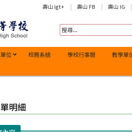
壽山 igt+
壽山 FB
壽山 IG
政單位
校務系統
學校行事曆
教學單
修單明細