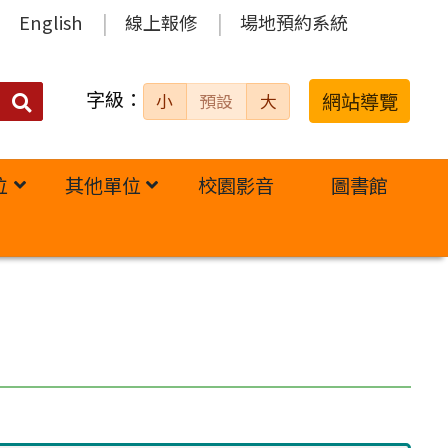
English
線上報修
場地預約系統
字級：
送出
網站導覽
小
預設
大
搜
尋：
位
其他單位
校園影音
圖書館