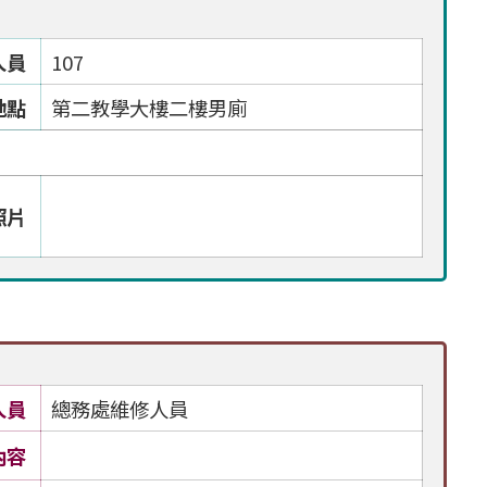
人員
107
地點
第二教學大樓二樓男廁
照片
人員
總務處維修人員
內容