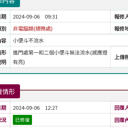
修內容
日期
2024-09-06 09:31
報修
類別
非電腦類(總務處)
報修
內容
小便斗不流水
情形
進門處第一和二個小便斗無法流水(感應燈
上傳
說明
有亮)
覆情形
日期
2024-09-06 12:27
回覆
狀況
回覆
已修復