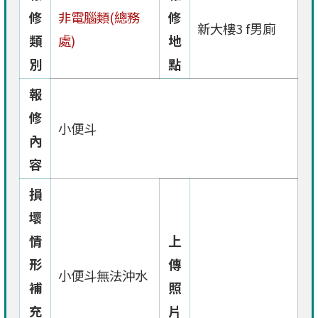
修
非電腦類(總務
修
新大樓3 f男廁
類
處)
地
別
點
報
修
小便斗
內
容
損
壞
情
上
形
傳
小便斗無法沖水
補
照
充
片