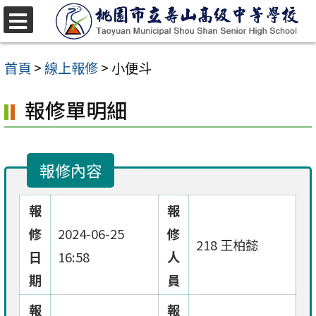
跳
至
選
單
主
首頁
>
線上報修
>
小便斗
要
報修單明細
內
容
區
報修內容
報
報
修
2024-06-25
修
218 王柏懿
日
16:58
人
期
員
報
報