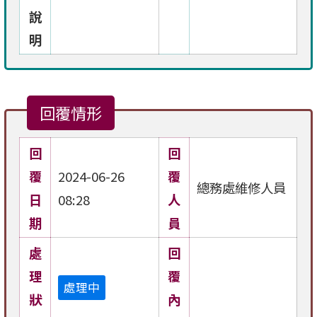
說
明
回覆情形
回
回
覆
2024-06-26
覆
總務處維修人員
日
08:28
人
期
員
處
回
理
覆
處理中
狀
內