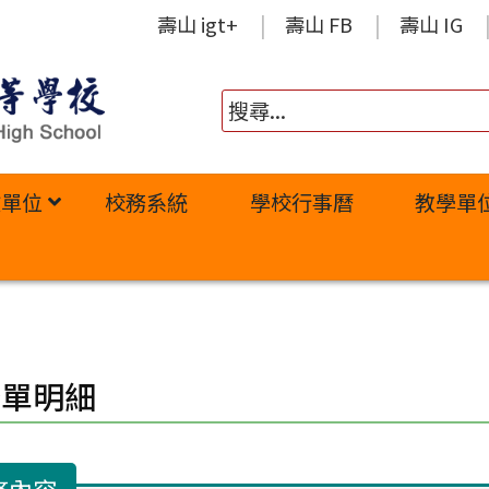
壽山 igt+
壽山 FB
壽山 IG
政單位
校務系統
學校行事曆
教學單
修單明細