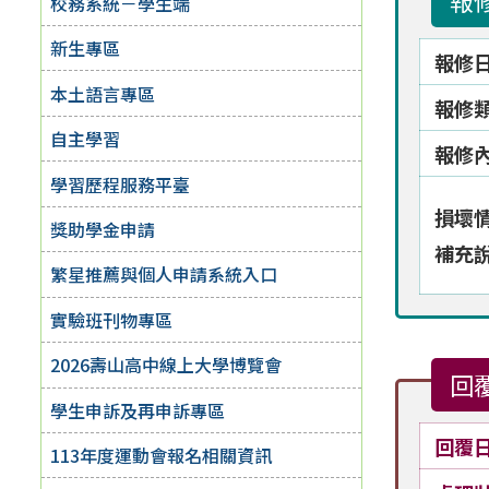
報
校務系統－學生端
新生專區
報修
本土語言專區
報修
自主學習
報修
學習歷程服務平臺
損壞
獎助學金申請
補充
繁星推薦與個人申請系統入口
實驗班刊物專區
2026壽山高中線上大學博覽會
回
學生申訴及再申訴專區
回覆
113年度運動會報名相關資訊