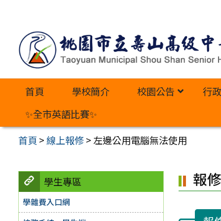
跳
至
主
要
內
首頁
學校簡介
校園公告
行
容
區
✨全市英語比賽✨
首頁
>
線上報修
>
左邊公用電腦無法使用
報
學生專區
學雜費入口網