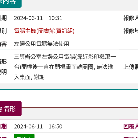
修內容
日期
2024-06-11 10:31
報修
類別
電腦主機(圖書館 資訊組)
報修
內容
左邊公用電腦無法使用
三導辦公室左邊公用電腦(靠近影印機那一
情形
台)開機後一直在開機畫面轉圈圈, 無法進
上傳
說明
入桌面, 謝謝
覆情形
日期
2024-06-11 16:50
回覆