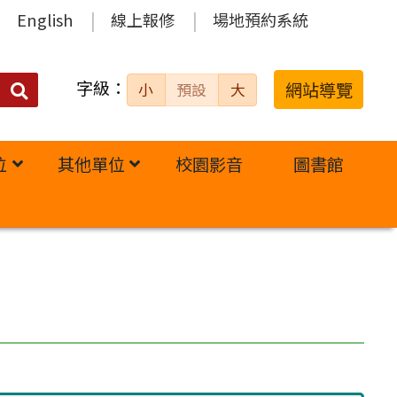
English
線上報修
場地預約系統
字級：
送出
網站導覽
小
預設
大
搜
尋：
位
其他單位
校園影音
圖書館