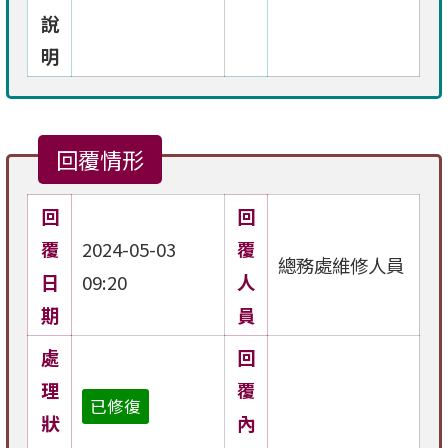
說
明
回覆情形
回
回
覆
2024-05-03
覆
總務處維修人員
日
09:20
人
期
員
處
回
理
覆
已修復
狀
內