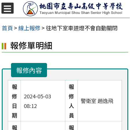
跳
至
選
單
主
首頁
>
線上報修
>
往地下室車道燈不會自動關閉
要
報修單明細
內
容
區
報修內容
報
報
修
2024-05-03
修
警衛室 趙逸飛
日
08:12
人
期
員
報
報