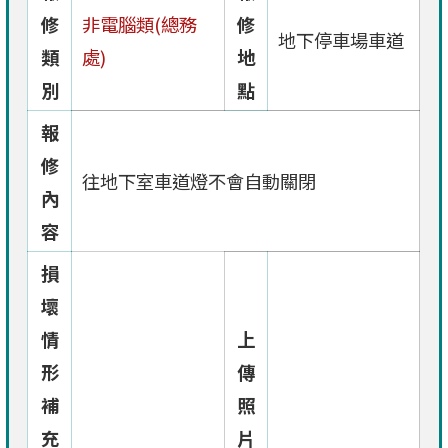
修
非電腦類(總務
修
地下停車場車道
類
處)
地
別
點
報
修
往地下室車道燈不會自動關閉
內
容
損
壞
情
上
形
傳
補
照
充
片