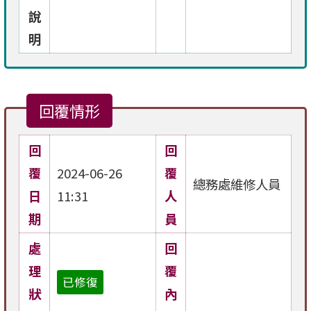
說
明
回覆情形
回
回
覆
2024-06-26
覆
總務處維修人員
日
11:31
人
期
員
處
回
理
覆
已修復
狀
內