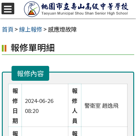
跳
至
選
單
主
首頁
>
線上報修
>
感應燈故障
要
報修單明細
內
容
區
報修內容
報
報
修
2024-06-26
修
警衛室 趙逸飛
日
08:20
人
期
員
報
報