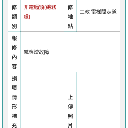
修
非電腦類(總務
修
二教 電梯間走道
類
處)
地
別
點
報
修
感應燈故障
內
容
損
壞
情
上
形
傳
補
照
充
片