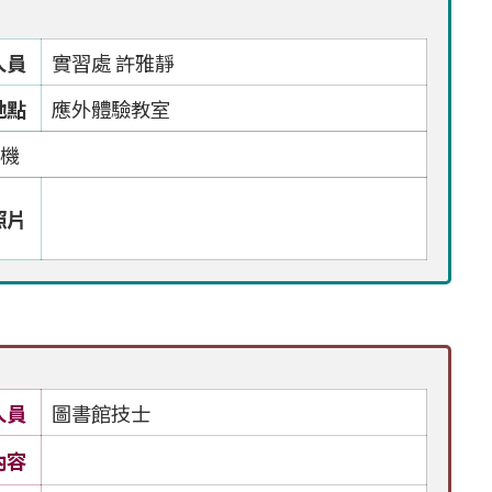
人員
實習處 許雅靜
地點
應外體驗教室
開機
照片
人員
圖書館技士
內容