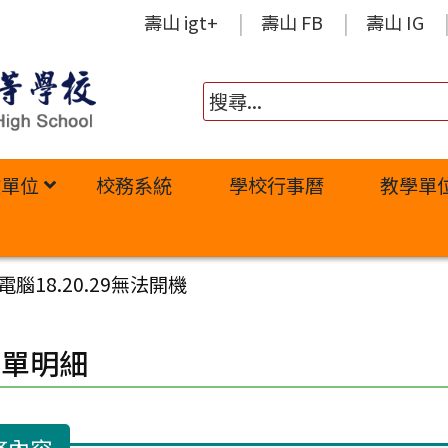
壽山 igt+
壽山 FB
壽山 IG
政單位
校務系統
學校行事曆
教學單
腦18.20.29無法開機
修單明細