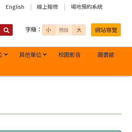
English
線上報修
場地預約系統
字級：
送出
網站導覽
小
預設
大
搜
尋：
位
其他單位
校園影音
圖書館