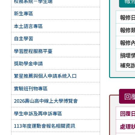
報
校務系統－學生端
新生專區
報修
本土語言專區
報修
自主學習
報修
學習歷程服務平臺
損壞
獎助學金申請
補充
繁星推薦與個人申請系統入口
實驗班刊物專區
回
2026壽山高中線上大學博覽會
回覆
學生申訴及再申訴專區
113年度運動會報名相關資訊
處理