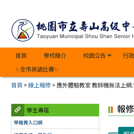
跳
至
主
要
內
首頁
學校簡介
校園公告
行
容
區
✨全市英語比賽✨
首頁
>
線上報修
>
應外體驗教室 教師機無法上網.電
報
學生專區
學雜費入口網