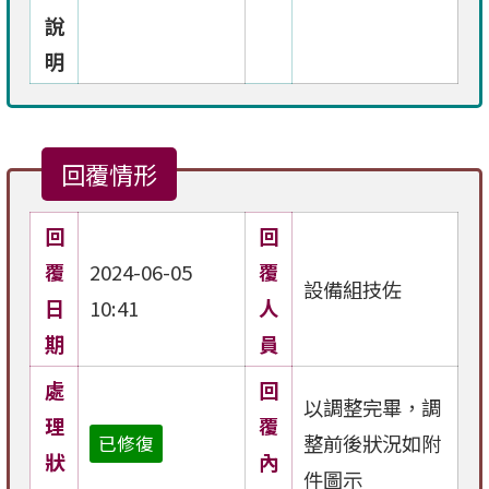
說
明
回覆情形
回
回
覆
2024-06-05
覆
設備組技佐
日
10:41
人
期
員
處
回
以調整完畢，調
理
覆
整前後狀況如附
已修復
狀
內
件圖示