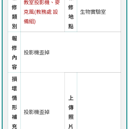
教室投影機、麥
修
修
克風(教務處 設
生物實驗室
類
地
備組)
別
點
報
修
投影機歪掉
內
容
損
壞
情
上
形
傳
投影機歪掉
補
照
充
片