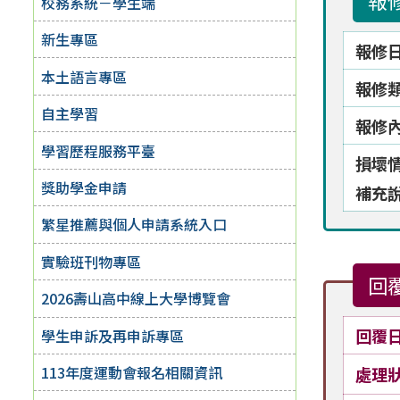
報
校務系統－學生端
新生專區
報修
本土語言專區
報修
自主學習
報修
學習歷程服務平臺
損壞
獎助學金申請
補充
繁星推薦與個人申請系統入口
實驗班刊物專區
回
2026壽山高中線上大學博覽會
回覆
學生申訴及再申訴專區
113年度運動會報名相關資訊
處理