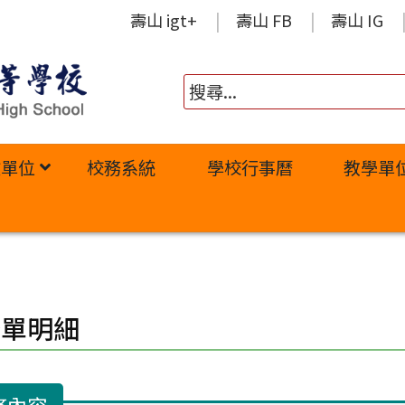
壽山 igt+
壽山 FB
壽山 IG
政單位
校務系統
學校行事曆
教學單
修單明細