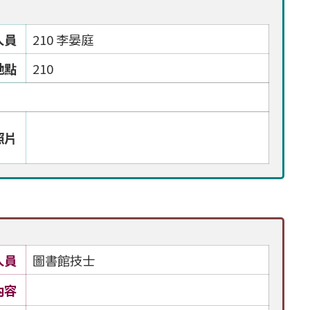
人員
210 李晏庭
地點
210
照片
人員
圖書館技士
內容