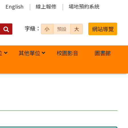
English
線上報修
場地預約系統
字級：
送出
網站導覽
小
預設
大
搜
尋：
位
其他單位
校園影音
圖書館