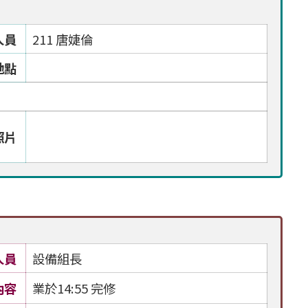
人員
211 唐婕倫
地點
照片
人員
設備組長
內容
業於14:55 完修