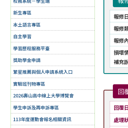
報
校務系統－學生端
新生專區
報修
本土語言專區
報修
自主學習
報修
學習歷程服務平臺
損壞
獎助學金申請
補充
繁星推薦與個人申請系統入口
實驗班刊物專區
回
2026壽山高中線上大學博覽會
回覆
學生申訴及再申訴專區
113年度運動會報名相關資訊
處理