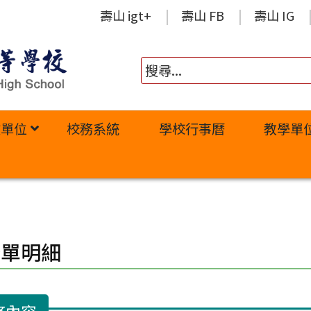
壽山 igt+
壽山 FB
壽山 IG
政單位
校務系統
學校行事曆
教學單
修單明細