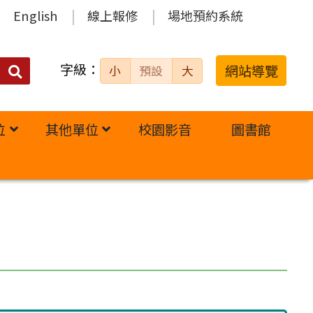
English
線上報修
場地預約系統
字級：
送出
網站導覽
小
預設
大
搜
尋：
位
其他單位
校園影音
圖書館