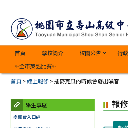
跳
至
主
要
內
首頁
學校簡介
校園公告
行
容
區
✨全市英語比賽✨
首頁
>
線上報修
>
插麥克風的時候會發出噪音
報
學生專區
學雜費入口網